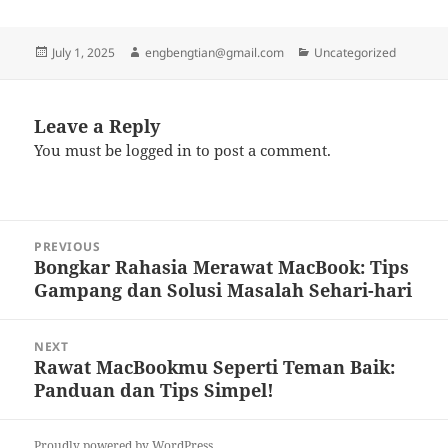
Posted
Author
Categories
July 1, 2025
engbengtian@gmail.com
Uncategorized
on
Leave a Reply
You must be
logged in
to post a comment.
Post
PREVIOUS
navigation
Bongkar Rahasia Merawat MacBook: Tips
Previous
Gampang dan Solusi Masalah Sehari-hari
post:
NEXT
Rawat MacBookmu Seperti Teman Baik:
Next
Panduan dan Tips Simpel!
post:
Proudly powered by WordPress