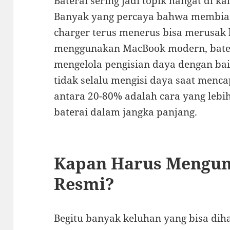
Baterai sering jadi topik hangat di 
Banyak yang percaya bahwa membiar
charger terus menerus bisa merusak 
menggunakan MacBook modern, bater
mengelola pengisian daya dengan bai
tidak selalu mengisi daya saat menca
antara 20-80% adalah cara yang lebi
baterai dalam jangka panjang.
Kapan Harus Mengunj
Resmi?
Begitu banyak keluhan yang bisa di