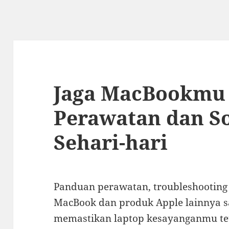
Jaga MacBookmu 
Perawatan dan So
Sehari-hari
Panduan perawatan, troubleshooting
MacBook dan produk Apple lainnya s
memastikan laptop kesayanganmu te