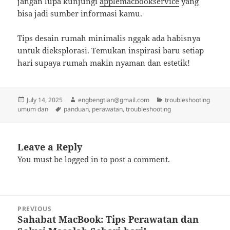
jangan lupa kunjungi
applemacbookservice
yang
bisa jadi sumber informasi kamu.
Tips desain rumah minimalis nggak ada habisnya
untuk dieksplorasi. Temukan inspirasi baru setiap
hari supaya rumah makin nyaman dan estetik!
Posted
Author
Categories
July 14, 2025
engbengtian@gmail.com
troubleshooting
on
Tags
umum dan
panduan
,
perawatan
,
troubleshooting
Leave a Reply
You must be
logged in
to post a comment.
Post
PREVIOUS
navigation
Sahabat MacBook: Tips Perawatan dan
Previous