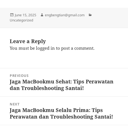
Posted
Author
Categories
June 15, 2025
engbengtian@gmail.com
on
Uncategorized
Leave a Reply
You must be
logged in
to post a comment.
Post
PREVIOUS
navigation
Jaga MacBookmu Sehat: Tips Perawatan
Previous
dan Troubleshooting Santai!
post:
NEXT
Jaga MacBookmu Selalu Prima: Tips
Next
Perawatan dan Troubleshooting Santai!
post: