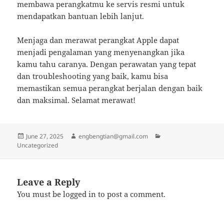
membawa perangkatmu ke servis resmi untuk
mendapatkan bantuan lebih lanjut.
Menjaga dan merawat perangkat Apple dapat
menjadi pengalaman yang menyenangkan jika
kamu tahu caranya. Dengan perawatan yang tepat
dan troubleshooting yang baik, kamu bisa
memastikan semua perangkat berjalan dengan baik
dan maksimal. Selamat merawat!
Posted
Author
Categories
June 27, 2025
engbengtian@gmail.com
on
Uncategorized
Leave a Reply
You must be
logged in
to post a comment.