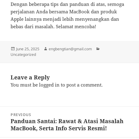
Dengan beberapa tips dan panduan di atas, semoga
perjalanan Anda bersama MacBook dan produk
Apple lainnya menjadi lebih menyenangkan dan
bebas dari masalah. Selamat mencoba!
Posted
Author
Categories
June 25, 2025
engbengtian@gmail.com
on
Uncategorized
Leave a Reply
You must be
logged in
to post a comment.
Post
PREVIOUS
navigation
Panduan Santai: Rawat & Atasi Masalah
Previous
MacBook, Serta Info Servis Resmi!
post: