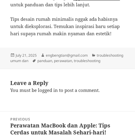
untuk panduan dan tips lebih lanjut.
Tips desain rumah minimalis nggak ada habisnya
untuk dieksplorasi. Temukan inspirasi baru setiap
hari supaya rumah makin nyaman dan estetik!
Posted
Author
Categories
July 21, 2025
engbengtian@gmail.com
troubleshooting
on
Tags
umum dan
panduan
,
perawatan
,
troubleshooting
Leave a Reply
You must be
logged in
to post a comment.
Post
PREVIOUS
navigation
Perawatan MacBook dan Apple: Tips
Previous
Cerdas untuk Masalah Sehari-hari!
post: