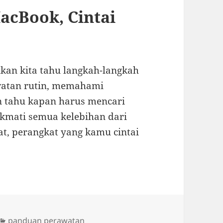
acBook, Cintai
lkan kita tahu langkah-langkah
watan rutin, memahami
 tahu kapan harus mencari
ikmati semua kelebihan dari
at, perangkat yang kamu cintai
Categories
panduan perawatan