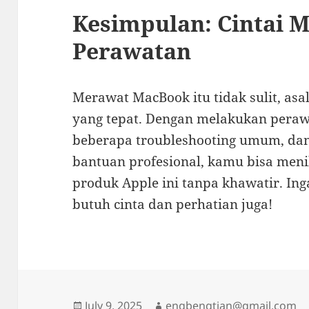
Kesimpulan: Cintai M
Perawatan
Merawat MacBook itu tidak sulit, asa
yang tepat. Dengan melakukan pera
beberapa troubleshooting umum, dan
bantuan profesional, kamu bisa men
produk Apple ini tanpa khawatir. Ing
butuh cinta dan perhatian juga!
Posted
Author
July 9, 2025
engbengtian@gmail.com