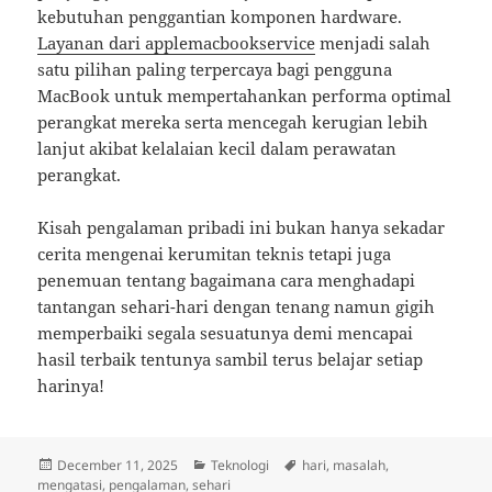
kebutuhan penggantian komponen hardware.
Layanan dari applemacbookservice
menjadi salah
satu pilihan paling terpercaya bagi pengguna
MacBook untuk mempertahankan performa optimal
perangkat mereka serta mencegah kerugian lebih
lanjut akibat kelalaian kecil dalam perawatan
perangkat.
Kisah pengalaman pribadi ini bukan hanya sekadar
cerita mengenai kerumitan teknis tetapi juga
penemuan tentang bagaimana cara menghadapi
tantangan sehari-hari dengan tenang namun gigih
memperbaiki segala sesuatunya demi mencapai
hasil terbaik tentunya sambil terus belajar setiap
harinya!
Posted
Categories
Tags
December 11, 2025
Teknologi
hari
,
masalah
,
on
mengatasi
,
pengalaman
,
sehari