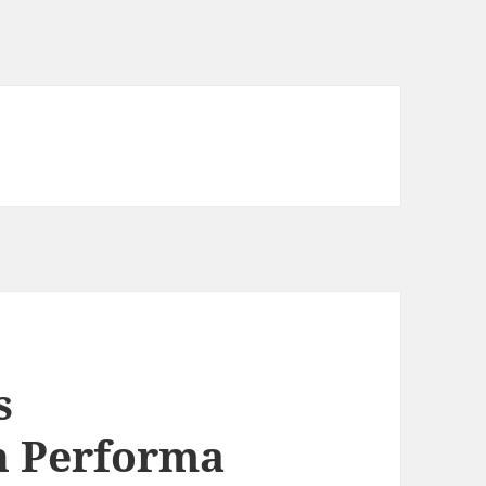
s
n Performa