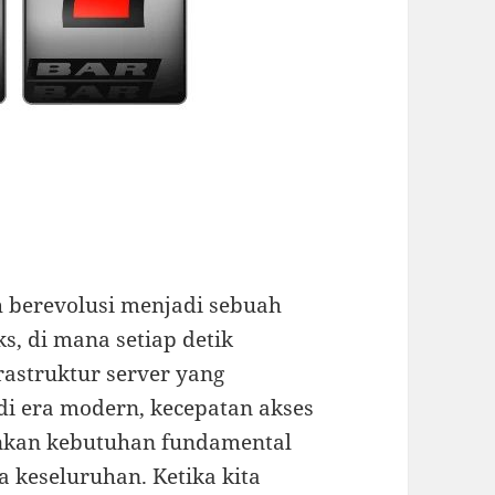
h berevolusi menjadi sebuah
s, di mana setiap detik
frastruktur server yang
i era modern, kecepatan akses
inkan kebutuhan fundamental
keseluruhan. Ketika kita