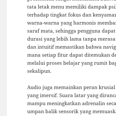
tata letak menu memiliki dampak psik
terhadap tingkat fokus dan kenyam
warna-warna yang harmonis memban
saraf mata, sehingga pengguna dapat
durasi yang lebih lama tanpa merasa
dan intuitif memastikan bahwa naviga
mana setiap fitur dapat ditemukan 
melalui proses belajar yang rumit b
sekalipun.
Audio juga memainkan peran krusia
yang imersif. Suara latar yang diranc
mampu meningkatkan adrenalin seca
umpan balik sensorik yang memuaska