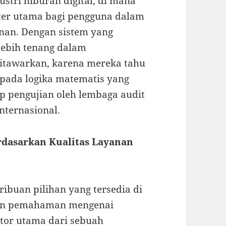
stri hiburan digital, di mana
ter utama bagi pengguna dalam
nan. Dengan sistem yang
lebih tenang dalam
ditawarkan, karena mereka tahu
pada logika matematis yang
ap pengujian oleh lembaga audit
nternasional.
rdasarkan Kualitas Layanan
ribuan pilihan yang tersedia di
dan pemahaman mengenai
ator utama dari sebuah