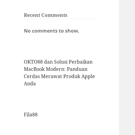
Recent Comments
No comments to show.
OKTO88 dan Solusi Perbaikan
MacBook Modern: Panduan
Cerdas Merawat Produk Apple
Anda
Fila88