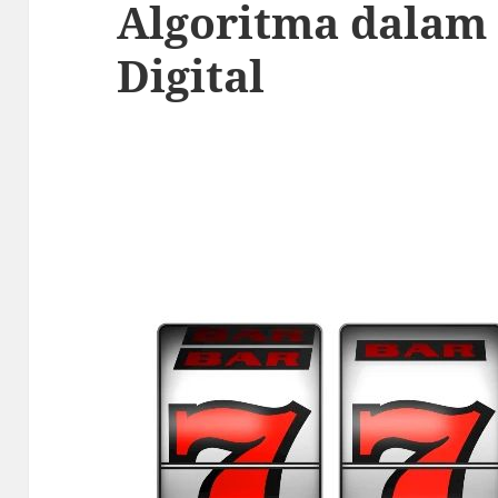
Algoritma dalam
Digital