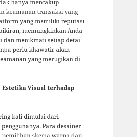
tidak hanya mencakup
ian keamanan transaksi yang
latform yang memiliki reputasi
 pikiran, memungkinkan Anda
i dan menikmati setiap detail
anpa perlu khawatir akan
 keamanan yang merugikan di
Estetika Visual terhadap
ring kali dimulai dari
penggunanya. Para desainer
 pemilihan skema warna dan