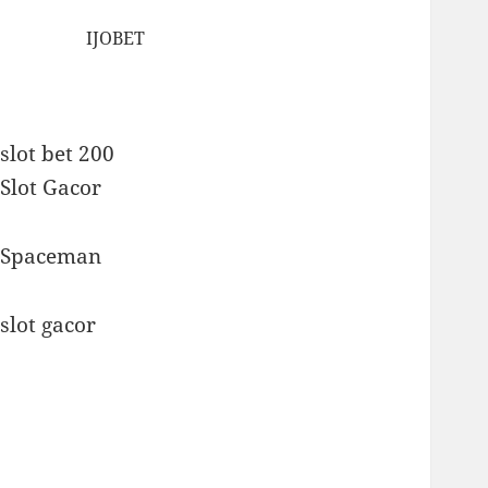
IJOBET
slot bet 200
Slot Gacor
Spaceman
slot gacor