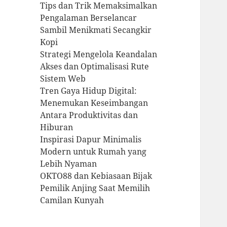
Tips dan Trik Memaksimalkan
Pengalaman Berselancar
Sambil Menikmati Secangkir
Kopi
Strategi Mengelola Keandalan
Akses dan Optimalisasi Rute
Sistem Web
Tren Gaya Hidup Digital:
Menemukan Keseimbangan
Antara Produktivitas dan
Hiburan
Inspirasi Dapur Minimalis
Modern untuk Rumah yang
Lebih Nyaman
OKTO88 dan Kebiasaan Bijak
Pemilik Anjing Saat Memilih
Camilan Kunyah