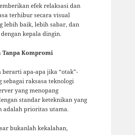
emberikan efek relaksasi dan
sa terhibur secara visual
 lebih baik, lebih sabar, dan
dengan kepala dingin.
an Tanpa Kompromi
berarti apa-apa jika “otak”-
g sebagai raksasa teknologi
server yang menopang
engan standar keteknikan yang
an adalah prioritas utama.
esar bukanlah kekalahan,