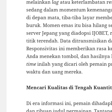
melainkan
lag
atau keterlambatan re
sedang dalam momentum kemenangan
di depan mata, tiba-tiba layar memb
buruk. Momen emas itu bisa hilang se
server Jepang yang diadopsi IJOBET, r
titik terendah. Data ditransmisikan d
Responsivitas ini memberikan rasa 
Anda menekan tombol, dan hasilnya k
time
inilah yang dicari oleh pemain 
waktu dan uang mereka.
Mencari Kualitas di Tengah Kuanti
Di era informasi ini, pemain dihadap
dan ribuan judul permainan. Tantang