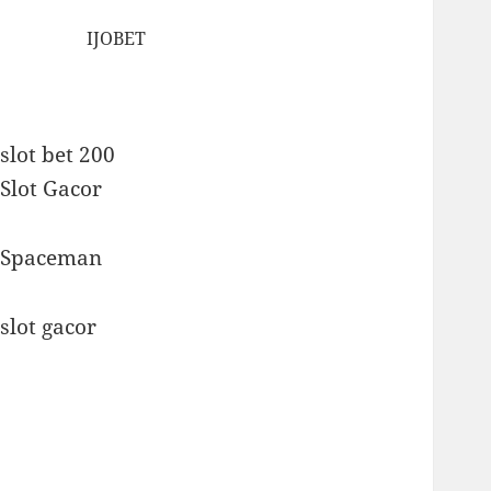
IJOBET
slot bet 200
Slot Gacor
Spaceman
slot gacor