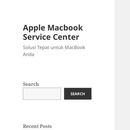
Apple Macbook
Service Center
Solusi Tepat untuk MacBook
Anda
Search
SEARCH
Recent Posts