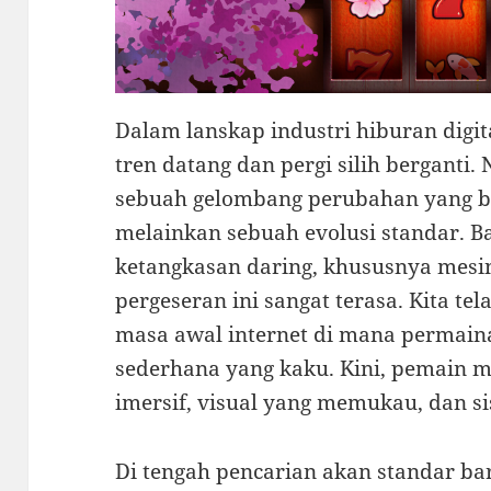
Dalam lanskap industri hiburan digit
tren datang dan pergi silih berganti
sebuah gelombang perubahan yang bu
melainkan sebuah evolusi standar. 
ketangkasan daring, khususnya mesin 
pergeseran ini sangat terasa. Kita te
masa awal internet di mana permaina
sederhana yang kaku. Kini, pemain 
imersif, visual yang memukau, dan si
Di tengah pencarian akan standar ba