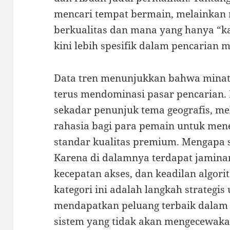
mencari tempat bermain, melainkan
berkualitas dan mana yang hanya “ka
kini lebih spesifik dalam pencarian 
Data tren menunjukkan bahwa minat
terus mendominasi pasar pencarian. K
sekadar penunjuk tema geografis, me
rahasia bagi para pemain untuk me
standar kualitas premium. Mengapa sp
Karena di dalamnya terdapat jaminan 
kecepatan akses, dan keadilan algor
kategori ini adalah langkah strateg
mendapatkan peluang terbaik dalam 
sistem yang tidak akan mengecewaka