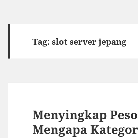
Tag:
slot server jepang
Menyingkap Peso
Mengapa Kategori