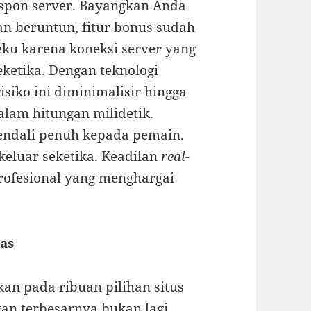
spon server. Bayangkan Anda
 beruntun, fitur bonus sudah
eku karena koneksi server yang
ketika. Dengan teknologi
isiko ini diminimalisir hingga
alam hitungan milidetik.
kendali penuh kepada pemain.
eluar seketika. Keadilan
real-
profesional yang menghargai
tas
kan pada ribuan pilihan situs
an terbesarnya bukan lagi