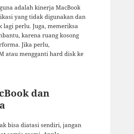
gguna adalah kinerja MacBook
likasi yang tidak digunakan dan
k lagi perlu. Juga, memeriksa
mbantu, karena ruang kosong
forma. Jika perlu,
atau mengganti hard disk ke
acBook dan
a
k bisa diatasi sendiri, jangan