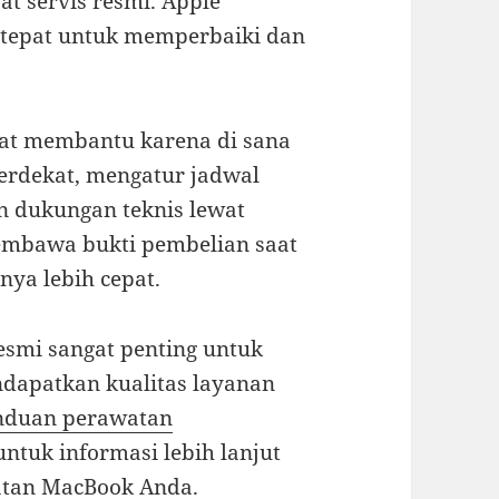
t servis resmi. Apple
 tepat untuk memperbaiki dan
gat membantu karena di sana
erdekat, mengatur jadwal
 dukungan teknis lewat
 membawa bukti pembelian saat
nya lebih cepat.
esmi sangat penting untuk
dapatkan kualitas layanan
nduan perawatan
ntuk informasi lebih lanjut
atan MacBook Anda.