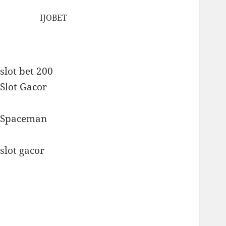
IJOBET
slot bet 200
Slot Gacor
Spaceman
slot gacor