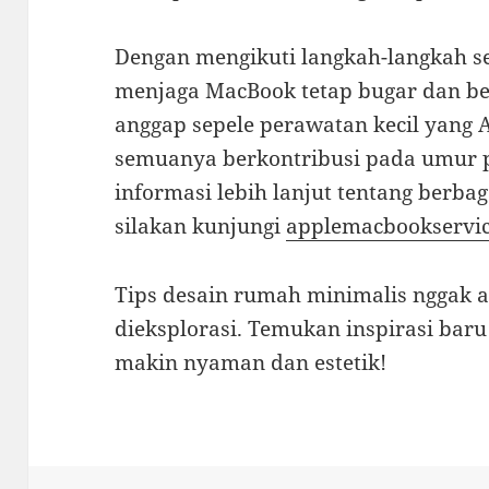
Dengan mengikuti langkah-langkah s
menjaga MacBook tetap bugar dan be
anggap sepele perawatan kecil yang 
semuanya berkontribusi pada umur 
informasi lebih lanjut tentang berbag
silakan kunjungi
applemacbookservi
Tips desain rumah minimalis nggak 
dieksplorasi. Temukan inspirasi bar
makin nyaman dan estetik!