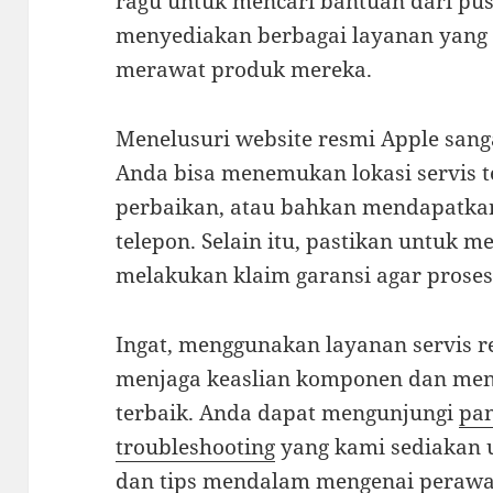
ragu untuk mencari bantuan dari pusa
menyediakan berbagai layanan yang
merawat produk mereka.
Menelusuri website resmi Apple san
Anda bisa menemukan lokasi servis t
perbaikan, atau bahkan mendapatkan
telepon. Selain itu, pastikan untuk
melakukan klaim garansi agar proses
Ingat, menggunakan layanan servis r
menjaga keaslian komponen dan men
terbaik. Anda dapat mengunjungi
pa
troubleshooting
yang kami sediakan u
dan tips mendalam mengenai peraw