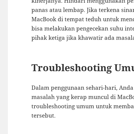
kinerjanya. Hindari menggunakan per
panas atau lembap. Jika terkena sina
MacBook di tempat teduh untuk menc
bisa melakukan pengecekan suhu int
pihak ketiga jika khawatir ada masal
Troubleshooting U
Dalam penggunaan sehari-hari, And
masalah yang kerap muncul di MacBo
troubleshooting umum untuk memba
tersebut.