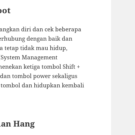
oot
nangkan diri dan cek beberapa
terhubung dengan baik dan
a tetap tidak mau hidup,
 (System Management
enekan ketiga tombol Shift +
d dan tombol power sekaligus
a tombol dan hidupkan kembali
dan Hang