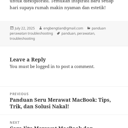
untuk dieksplorasi. Temukan inspirasi baru setiap
hari supaya rumah makin nyaman dan estetik!
Posted
Author
Categories
July 22, 2025
engbengtian@gmail.com
panduan
on
Tags
perawatan troubleshooting
panduan
,
perawatan
,
troubleshooting
Leave a Reply
You must be
logged in
to post a comment.
Post
PREVIOUS
navigation
Panduan Seru Merawat MacBook: Tips,
Previous
Trik, dan Solusi Nakal!
post:
NEXT