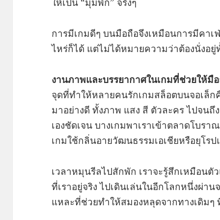
ให้เป็น “มุมพัก” จริงๆ
การมีเกมดีๆ บนมือถือจึงเหมือนการมีคาเฟ่เ
ไหร่ก็ได้ แต่ไม่ได้หมายความว่าต้องนั่งอยู่ทั
งานภาพและบรรยากาศในเกมที่ช่วยให้มือถื
จุดที่ทำให้หลายคนรักเกมสล็อตบนจอเล็ก
มาอย่างดี ทั้งภาพ แสง สี ตัวละคร ไปจนถ
เองชัดเจน บางเกมพาเราเข้าตลาดโบราณ
เกมใช้กลิ่นอายวัฒนธรรมเอเชียหรือยุโรป
เวลาหมุนรีลไปสักพัก เราจะรู้สึกเหมือนตั
ที่เราอยู่จริง ไปเดินเล่นในอีกโลกหนึ่งผ่า
แหละที่ช่วยทำให้สมองหลุดจากทางเดิมๆ ที่ค