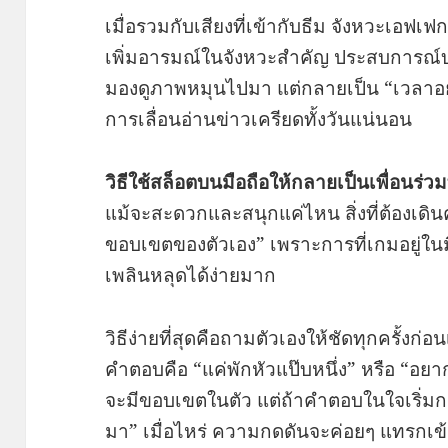
เมื่อรวมกับเสียงที่เข้ากับธีม จังหวะเอฟเฟก
เพิ่มอารมณ์ในจังหวะสำคัญ ประสบการณ์บ
มองดูภาพหมุนไปมา แต่กลายเป็น “เวลาอยู่
การเลื่อนอ่านข่าวเครียดทั้งวันแน่นอน
วิธีใช้สล็อตบนมือถือให้กลายเป็นเพื่อนร่ว
แม้จะสะดวกและสนุกแค่ไหน สิ่งที่ต้องเดิน
ขอบเขตของตัวเอง” เพราะการที่เกมอยู่ในมื
เพลินหลุดได้ง่ายมาก
วิธีง่ายที่สุดคือถามตัวเองให้ชัดทุกครั้งก่อน
คำตอบคือ “แค่พักหัวแป๊บหนึ่ง” หรือ “อย
จะมีขอบเขตในตัว แต่ถ้าคำตอบในใจเริ่มก
มา” เมื่อไหร่ ความกดดันจะค่อยๆ แทรกเ