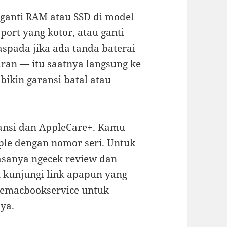
: ganti RAM atau SSD di model
ort yang kotor, atau ganti
spada jika ada tanda baterai
airan — itu saatnya langsung ke
bikin garansi batal atau
ransi dan AppleCare+. Kamu
pple dengan nomor seri. Untuk
iasanya ngecek review dan
 kunjungi link apapun yang
lemacbookservice untuk
aya.