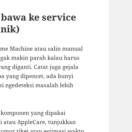
 bawa ke service
anik)
ime Machine atau salin manual
a gak makin parah kalau harus
ng diganti. Catat juga gejala
pa yang dipencet, ada bunyi
si ngedeteksi masalah lebih
h komponen yang dipakai
si atau AppleCare, tunjukkan
nomor tiket atau estimasi waktu