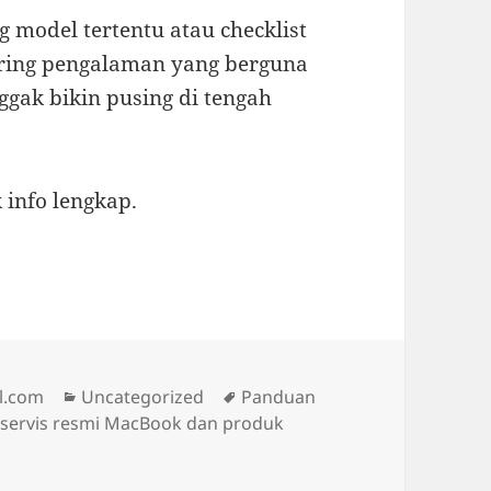
g model tertentu atau checklist
haring pengalaman yang berguna
gak bikin pusing di tengah
 info lengkap.
Categories
Tags
l.com
Uncategorized
Panduan
 servis resmi MacBook dan produk