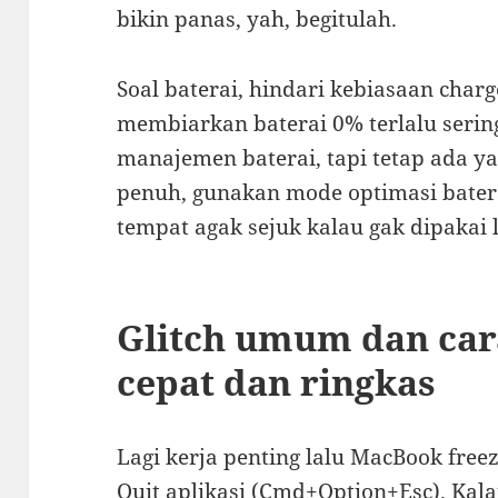
bikin panas, yah, begitulah.
Soal baterai, hindari kebiasaan char
membiarkan baterai 0% terlalu serin
manajemen baterai, tapi tetap ada ya
penuh, gunakan mode optimasi batera
tempat agak sejuk kalau gak dipakai 
Glitch umum dan car
cepat dan ringkas
Lagi kerja penting lalu MacBook free
Quit aplikasi (Cmd+Option+Esc). Kala