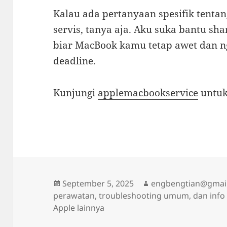
Kalau ada pertanyaan spesifik tentan
servis, tanya aja. Aku suka bantu s
biar MacBook kamu tetap awet dan ng
deadline.
Kunjungi
applemacbookservice
untuk
Posted
Author
September 5, 2025
engbengtian@gmai
on
perawatan, troubleshooting umum, dan info
Apple lainnya