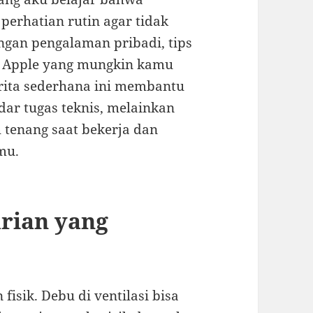
perhatian rutin agar tidak
bungan pengalaman pribadi, tips
smi Apple yang mungkin kamu
erita sederhana ini membantu
ar tugas teknis, melainkan
 tenang saat bekerja dan
mu.
arian yang
isik. Debu di ventilasi bisa