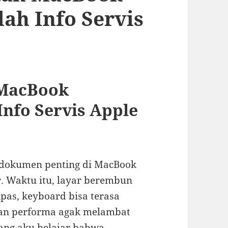
ah Info Servis
 MacBook
nfo Servis Apple
a dokumen penting di MacBook
 Waktu itu, layar berembun
pas, keyboard bisa terasa
dan performa agak melambat
rang aku belajar bahwa