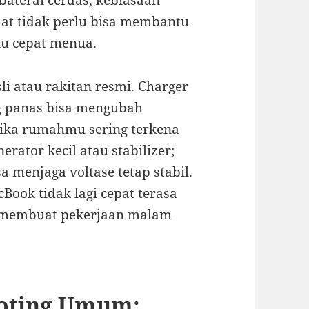
terai cerdas, kebiasaan
aat tidak perlu bisa membantu
alu cepat menua.
i atau rakitan resmi. Charger
ng panas bisa mengubah
ika rumahmu sering terkena
erator kecil atau stabilizer;
a menjaga voltase tetap stabil.
ook tidak lagi cepat terasa
tu membuat pekerjaan malam
oting Umum: