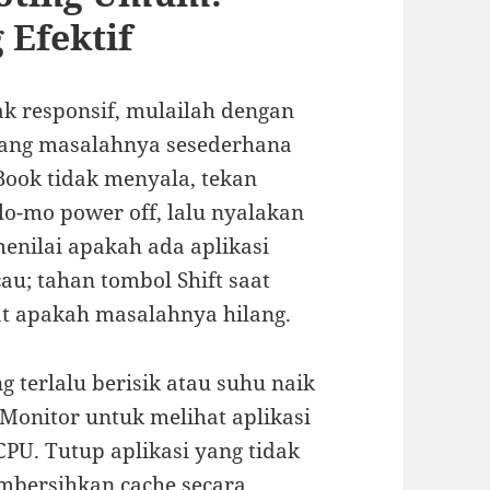
 Efektif
ak responsif, mulailah dengan
adang masalahnya sesederhana
cBook tidak menyala, tekan
slo-mo power off, lalu nyalakan
enilai apakah ada aplikasi
u; tahan tombol Shift saat
at apakah masalahnya hilang.
 terlalu berisik atau suhu naik
s Monitor untuk melihat aplikasi
U. Tutup aplikasi yang tidak
mbersihkan cache secara